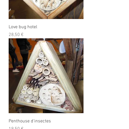
Love bug hotel
Prix
28,50 €
Penthouse d'insectes
Prix