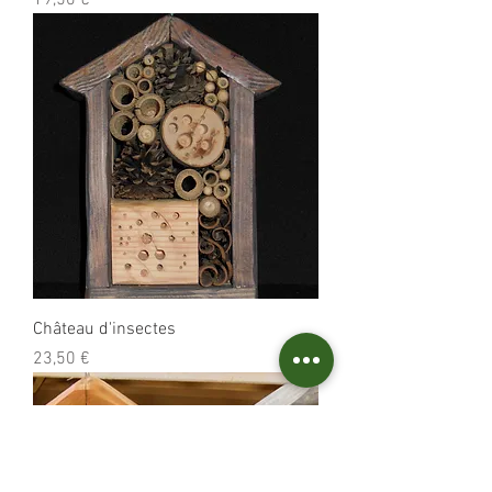
19,50 €
Château d'insectes
Prix
23,50 €